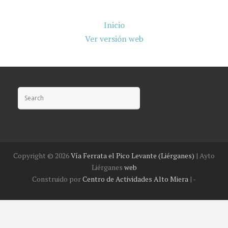
Inicio
Ver versión web
Search for:
Copyright ©
2026
Vía Ferrata el Pico Levante (Liérganes)
| Ayto
Liérganes
web
Construido por
Centro de Actividades Alto Miera
|
-